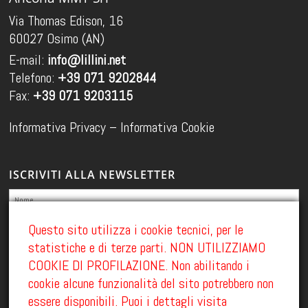
Via Thomas Edison, 16
60027 Osimo (AN)
E-mail:
info@lillini.net
Telefono:
+39 071 9202844
Fax:
+39 071 9203115
Informativa Privacy
–
Informativa Cookie
ISCRIVITI ALLA NEWSLETTER
Questo sito utilizza i cookie tecnici, per le
statistiche e di terze parti. NON UTILIZZIAMO
Ho preso visione dell'informativa sulla Privacy GDPR 679/2016 e acconsento al
COOKIE DI PROFILAZIONE. Non abilitando i
trattamento dei dati personali ai fini di marketing
cookie alcune funzionalità del sito potrebbero non
essere disponibili. Puoi i dettagli visita